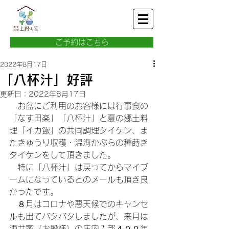
ご予約はこちら
2022年8月17日
「八杯汁」好評
更新日：
2022年8月17日
　お盆にご利用のお客様には行事食の
「なす田楽」「八杯汁」と夏の郷土料
理「イカ飯」の共同調理タイケン、ま
たきゅうり収穫・温海かぶらの種蒔き
タイケンをして頂きました。
　特に「八杯汁」は戻ってからマイブ
ームになっているとのメールも頂き良
かったです。
　８月はコロナや悪天候でのキャンセ
ルも出てバタバタしましたが、来月は
酒井家（お殿様）の庄内入部４００年