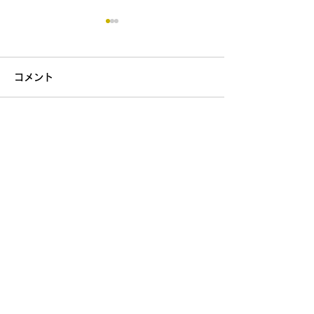
コメント
コメントを追加…
渚釣りタイケン・しそ巻
庄内渚釣り発祥
きづくりタイケン大好評
ロダイ釣りタイ
〒999-7204
山形県鶴岡市湯温海乙133-2
電話番号 :
080-9330-2387
営業日 ：全日
営業時間：15:00 - 翌日12:00
お問い合わせ