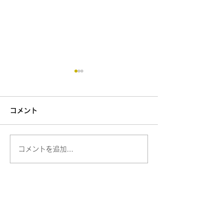
コメント
コメントを追加…
渚釣りタイケン・しそ巻
庄内渚釣り発祥
きづくりタイケン大好評
ロダイ釣りタイ
〒999-7204
山形県鶴岡市湯温海乙133-2