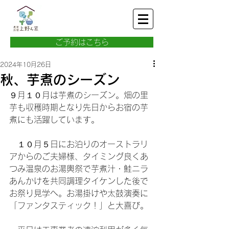
ご予約はこちら
2024年10月26日
秋、芋煮のシーズン
９月１０月は芋煮のシーズン。畑の里
芋も収穫時期となり先日からお宿の芋
煮にも活躍しています。
　１０月５日にお泊りのオーストラリ
アからのご夫婦様、タイミング良くあ
つみ温泉のお湯輿祭で芋煮汁・鮭ニラ
あんかけを共同調理タイケンした後で
お祭り見学へ。お湯掛けや太鼓演奏に
「ファンタスティック！」と大喜び。